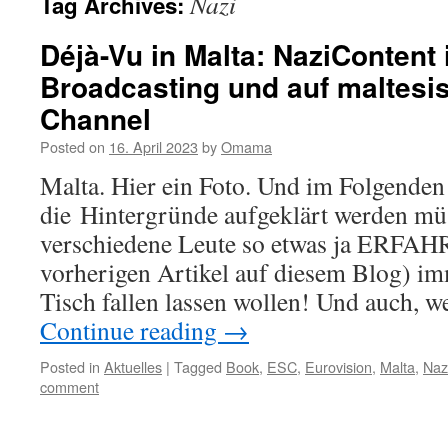
Nazi
Tag Archives:
Déjà-Vu in Malta: NaziContent 
Broadcasting und auf maltes
Channel
Posted on
16. April 2023
by
Omama
Malta. Hier ein Foto. Und im Folgende
die Hintergründe aufgeklärt werden m
verschiedene Leute so etwas ja ERF
vorherigen Artikel auf diesem Blog) im
Tisch fallen lassen wollen! Und auch, 
Continue reading
→
Posted in
Aktuelles
|
Tagged
Book
,
ESC
,
Eurovision
,
Malta
,
Naz
comment