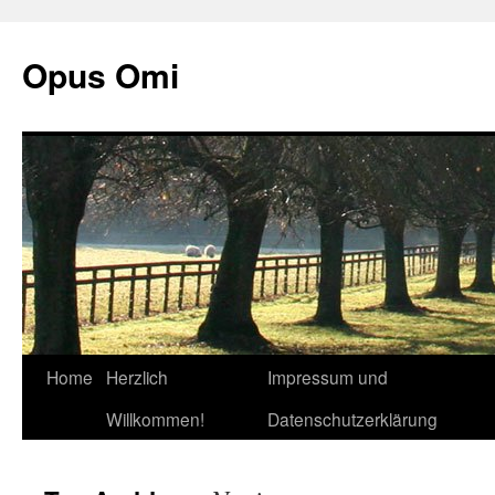
Opus Omi
Home
Herzlich
Impressum und
Skip
Willkommen!
Datenschutzerklärung
to
content